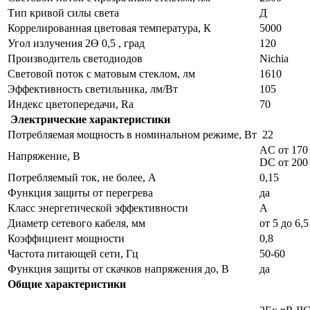
Тип кривой силы света
Д
Коррелированная цветовая температура, К
5000
Угол излучения 2Ɵ 0,5 , град
120
Производитель светодиодов
Nichia
Световой поток с матовым стеклом, лм
1610
Эффективность светильника, лм/Вт
105
Индекс цветопередачи, Ra
70
Электрические характеристики
Потребляемая мощность в номинальном режиме, Вт
22
AC от 170
Напряжение, В
DC от 200
Потребляемый ток, не более, A
0,15
Функция защиты от перегрева
да
Класс энергетической эффективности
А
Диаметр сетевого кабеля, мм
от 5 до 6,5
Коэффициент мощности
0,8
Частота питающей сети, Гц
50-60
Функция защиты от скачков напряжения до, В
да
Общие характеристики