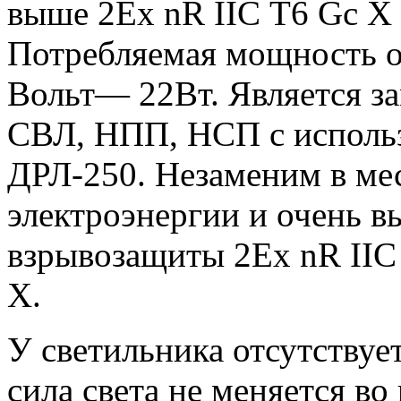
выше 2Ex nR IIС T6 Gc X 
Потребляемая мощность от
Вольт— 22Вт. Является з
СВЛ, НПП, НСП с исполь
ДРЛ-250. Незаменим в мес
электроэнергии и очень в
взрывозащиты 2Ex nR IIС 
X.
У светильника отсутствуе
сила света не меняется в