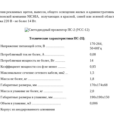
ия рекламных щитов, вывесок, общего освещения жилых и административных 
понской компании NICHIA, излучающих в красной, синей или зеленой области
а 220 В - не более 14 Вт.
Технические характеристики ПС-2Ц:
170-264,
Напряжение питающей сети, В ........................
50-60Гц
Потребляемый ток не более, А .........................
0,08
Потребляемая мощность не более, Вт .............
14
Коэффициент мощности cos ф не менее ..........
0,95
Максимальное сечение сетевого кабеля, мм2 ...
1,5
Масса не более, кг ...........................................
1,8
Габаритные размеры, мм ..................................
170х174х68
Масса в упаковке не более, кг .........................
2,0
Габаритные размеры в упаковке, мм .................
190х190х150
Объем в упаковке, м3 ......................................
0,006
Корпус из анодированного алюминия