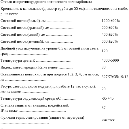
Стекло из противоударного оптического поликарбоната
Крепление: к-консольное (диаметр трубы до 55 мм), п-потолочное, с-на скобе,
р- на петле
Световой поток (белый), лм ..............................
1200 ±20%
Световой поток (красный), лм ...........................
600 ±20%
Световой поток (синий), лм ..............................
400 ±20%
Световой поток (зеленый), лм ...........................
660 ±20%
Двойной угол излучения на уровне 0,5 от осевой силы света,
120
град ..............................................
Температура цвета К ........................................
4000-5000
Индекс цветопередачи Ra не менее .................
80
Освещенность поверхности при подвесе 1, 2, 3, 4, 5м на оси,
327/79/35/19/12
лк ...............................................
Ресурс светодиодного модуля (при работе 12 час в сутки),
20
лет не менее ...............................
Температура окружающей среды оС ................
-65 +45
Степень защиты от внешних воздействий,
67
IP не ниже .......................................................
Функция термостатирования (защита от перегрева)
имеется
........................................................