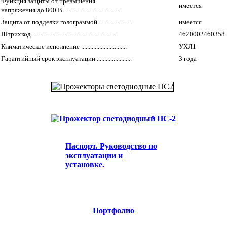
Функция защиты от превышения
имеется
напряжения до 800 В ......................................
Защита от подделки голограммой .....................
имеется
Штрихкод ........................................................
4620002460358
Климатическое исполнение ..............................
УХЛ1
Гарантийный срок эксплуатации .......................
3 года
Паспорт. Руководство по
эксплуатации и
установке.
Портфолио