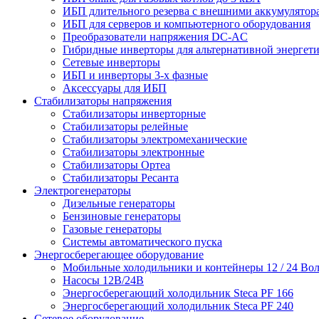
ИБП длительного резерва с внешними аккумулятор
ИБП для серверов и компьютерного оборудования
Преобразователи напряжения DC-AC
Гибридные инверторы для альтернативной энергет
Сетевые инверторы
ИБП и инверторы 3-х фазные
Аксессуары для ИБП
Стабилизаторы напряжения
Стабилизаторы инверторные
Стабилизаторы релейные
Стабилизаторы электромеханические
Стабилизаторы электронные
Стабилизаторы Ортеа
Стабилизаторы Ресанта
Электрогенераторы
Дизельные генераторы
Бензиновые генераторы
Газовые генераторы
Системы автоматического пуска
Энергосберегающее оборудование
Мобильные холодильники и контейнеры 12 / 24 Вол
Насосы 12В/24В
Энергосберегающий холодильник Steca PF 166
Энергосберегающий холодильник Steca PF 240
Сетевое оборудование