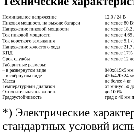
Технические характерис
Номинальное напряжение
12,0 / 24 В
Пиковая мощность на выходе батареи
не менее 80 В
Напряжение пиковой мощности
не менее 18,2 
Ток пиковой мощности
не менее 4,65 
Ток короткого замыкания
не менее 5,1 /
Напряжение холостого хода
не менее 21,7 
КПД
не менее 17%
Срок службы
не менее 12 л
Габаритные размеры:
– в развернутом виде
840х815х5 мм
– в свёрнутом виде
420х420х24 м
Масса
не более 4 кг
Температурный диапазон
от минус 50 д
Относительная влажность
до 100%
Градоустойчивость
град ø 40 мм 
*) Электрические характе
стандартных условий исп