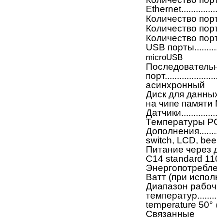
Ethernet................
Количество портов G
Количество портов SFP
Количество портов US
USB порты................
microUSB
Последователь
порт.................
асинхронный
Диск для данных.......
на чипе памяти
Датчики................
Температуры P
Дополнения.............
switch, LCD, be
Питание через джек....
C14 standard 11
Энергопотребление....
Ватт (при испо
Диапазон рабоч
температур..........
temperature 50°
Связанные