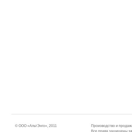
© ООО «АльтЭнго», 2011
Производство и продажа
Все права защищены з