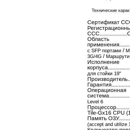
Технические хара
Сертификат ССС.........
Регистрационн
ССС...............
Область
применения..............
/
с SFP портами
М
/
3G/4G
Маршрутиз
Исполнение
корпуса..................
для стойки 19''
Производитель.........
Гарантия.................
Операционная
система..................
Level 6
Процессор...............
Tile-Gx16 CPU (1
Память ОЗУ...............
(accept and utilize
Количество пор