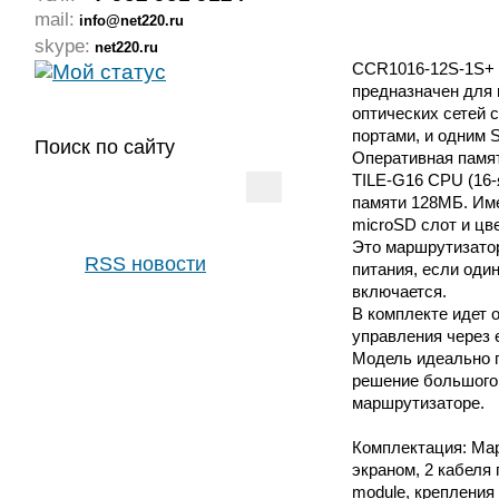
mail:
info@net220.ru
skype:
net220.ru
CCR1016-12S-1S+ 
предназначен для 
оптических сетей 
портами, и одним 
Поиск по сайту
Оперативная памят
TILE-G16 CPU (16-
памяти 128МБ. Им
microSD слот и цв
Это маршрутизатор
RSS новости
питания, если оди
включается.
В комплекте идет 
управления через e
Модель идеально п
решение большого 
маршрутизаторе.
Комплектация: Ма
экраном, 2 кабеля
module, крепления 