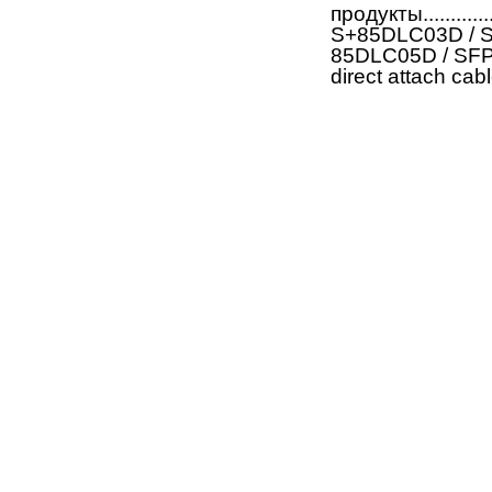
продукты.............
S+85DLC03D / S
85DLC05D / SFP+
direct attach cab