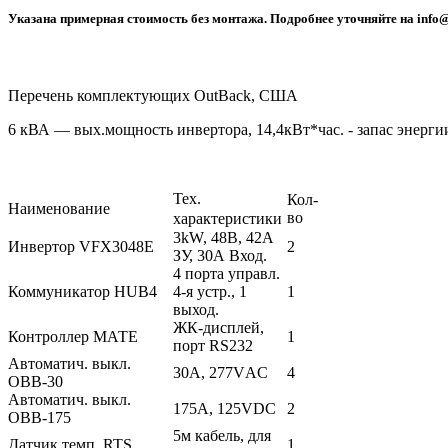
Указана примерная стоимость без монтажа. Подробнее уточняйте на info@
Перечень комплектующих OutBack, США
6 кВА — вых.мощность инвертора, 14,4кВт*час. - запас энерги
Тех.
Кол-
Наименование
во
характеристики
3kW, 48В, 42A
Инвертор VFX3048E
2
ЗУ, 30А Вход.
4 порта управл.
Коммуникатор HUB4
4-я устр., 1
1
выход.
ЖК-дисплей,
Контроллер МАТЕ
1
порт RS232
Автоматич. выкл.
30А, 277VАC
4
ОВВ-30
Автоматич. выкл.
175А, 125VDC
2
ОВВ-175
5м кабель, для
Датчик темп. RTS
1