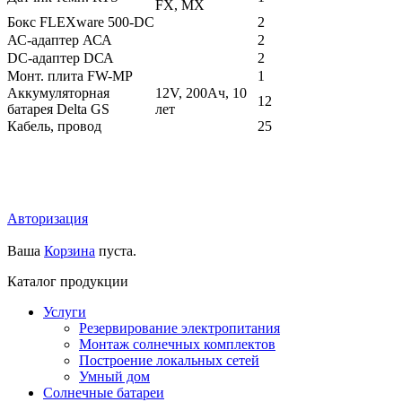
FX, MX
Бокс FLEXware 500-DС
2
АС-адаптер АСА
2
DС-адаптер DСА
2
Монт. плита FW-MP
1
Аккумуляторная
12V, 200Ач, 10
12
батарея Delta GS
лет
Кабель, провод
25
Авторизация
Ваша
Корзина
пуста.
Каталог продукции
Услуги
Резервирование электропитания
Монтаж солнечных комплектов
Построение локальных сетей
Умный дом
Солнечные батареи