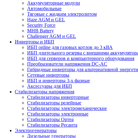
Аккумуляторные модули
Автомобильные
Тяговые с жидким электролитом
Haze AGM и GEL
Security Force
MHB Battery
Challenger AGM и GEL
Инверторы и ИБП
ИБП online для газовых котлов до 3 кВА
ИБП длительного резерва с внешними аккумулятор
ИБП для серверов и компьютерного оборудования
Преобразователи напряжения DC-AC
Гибридные инверторы для альтернативной энергет
Сетевые инверторы
ИБП и инверторы 3-х фазные
Аксессуары для ИБП
Стабилизаторы напряжения
Стабилизаторы инверторные
Стабилизаторы релейные
Стабилизаторы электромеханические
Стабилизаторы электронные
Стабилизаторы Ортеа
Стабилизаторы Ресанта
Электрогенераторы
Дизельные генераторы