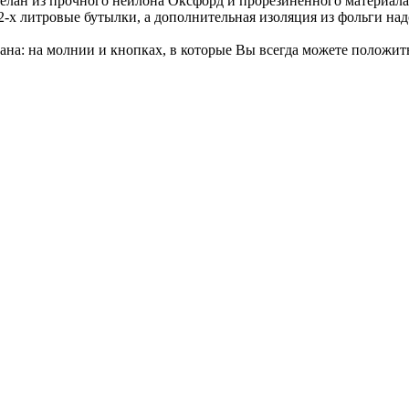
н из прочного нейлона Оксфорд и прорезиненного материала с
-х литровые бутылки, а дополнительная изоляция из фольги на
на: на молнии и кнопках, в которые Вы всегда можете положит