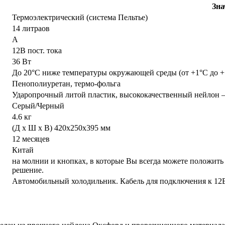
Зна
Термоэлектрический (система Пельтье)
14 литраов
А
12В пост. тока
36 Вт
До 20°С ниже температуры окружающей среды (от +1°С до 
Пенополиуретан, термо-фольга
Ударопрочный литой пластик, высококачественный нейлон 
Серый/Черный
4.6 кг
(Д x Ш x В) 420x250x395 мм
12 месяцев
Китай
на молнии и кнопках, в которые Вы всегда можете положит
решение.
Автомобильный холодильник. Кабель для подключения к 12