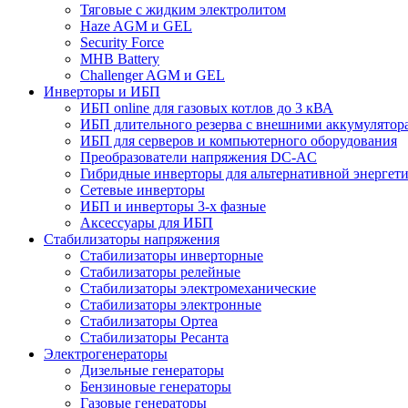
Тяговые с жидким электролитом
Haze AGM и GEL
Security Force
MHB Battery
Challenger AGM и GEL
Инверторы и ИБП
ИБП online для газовых котлов до 3 кВА
ИБП длительного резерва с внешними аккумулятор
ИБП для серверов и компьютерного оборудования
Преобразователи напряжения DC-AC
Гибридные инверторы для альтернативной энергет
Сетевые инверторы
ИБП и инверторы 3-х фазные
Аксессуары для ИБП
Стабилизаторы напряжения
Стабилизаторы инверторные
Стабилизаторы релейные
Стабилизаторы электромеханические
Стабилизаторы электронные
Стабилизаторы Ортеа
Стабилизаторы Ресанта
Электрогенераторы
Дизельные генераторы
Бензиновые генераторы
Газовые генераторы