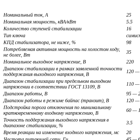
Номинальный ток, А
25
Номинальная мощность, кВА/кВт
5.5
Количество ступеней стабилизации
16
Тип ключа
симис
КПД стабилизатора, не ниже, %
98
Потребляемая активная мощность на холостом ходу,
35
не более, Вт
Номинальное выходное напряжение, В
220
Диапазон стабилизации в рамках заявленной точности
120 —
поддержания выходного напряжения, В
Диапазон стабилизации при предельном выходном
110 —
напряжении в соответствии ГОСТ 13109, В
Диапазон работы, В
95 — 
Диапазон работы в режиме байпас (транзит), В
120 —
Подстройка порога отключения по минимальному
60 — 
кратковременному входному напряжению, В
Точность поддержания выходного напряжения в
3.5
диапазоне стабилизации, %
Время реакции на изменение входного напряжения, мс
20
Частота питающей сети, Гц
45 — 