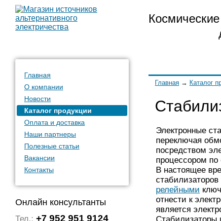
Космические 
Главная
Главная
→
Каталог п
О компании
Новости
Стабили
Каталог продукции
Оплата и доставка
Электронные ст
Наши партнеры
переключая обм
Полезные статьи
посредством эл
Вакансии
процессором по
В настоящее вре
Контакты
стабилизаторов
релейными
ключ
отнести к элект
Онлайн консультанты
является элект
+7 952 951 9124
Тел.:
Стабилизаторы 