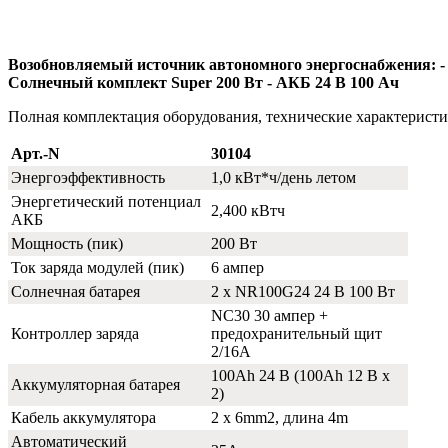
Возобновляемый источник автономного энергоснабжения: -
Солнечный комплект Super 200 Вт - АКБ 24 В 100 Ач
Полная комплектация оборудования, технические характерист
Арт.-N
30104
Энергоэффективность
1,0 кВт*ч/день летом
Энергетический потенциал
2,400 кВтч
АКБ
Мощность (пик)
200 Вт
Ток заряда модулей (пик)
6 ампер
Солнечная батарея
2 х NR100G24 24 В 100 Вт
NC30 30 ампер +
Контроллер заряда
предохранительный щит
2/16A
100Ah 24 В (100Ah 12 В x
Аккумуляторная батарея
2)
Кабель аккумулятора
2 x 6mm2, длина 4m
Автоматический