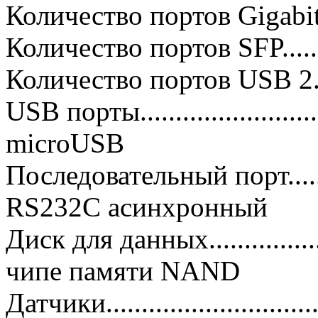
Количество портов Gigabit Ethe
Количество портов SFP............
Количество портов USB 2.0......
USB порты............................
microUSB
Последовательный порт.........
RS232C асинхронный
Диск для данных..................
чипе памяти NAND
Датчики............................