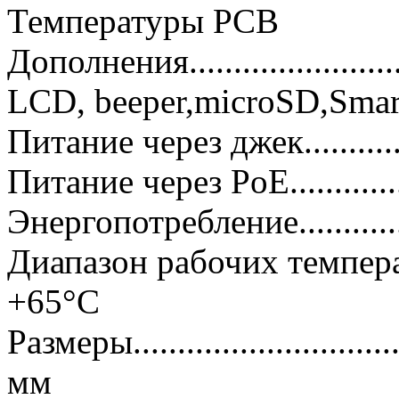
Температуры PCB
Дополнения.........................
LCD, beeper,microSD,Smar
Питание через джек...............
Питание через PoE.................
Энергопотребление...............
Диапазон рабочих температур..
+65°C
Размеры............................
мм