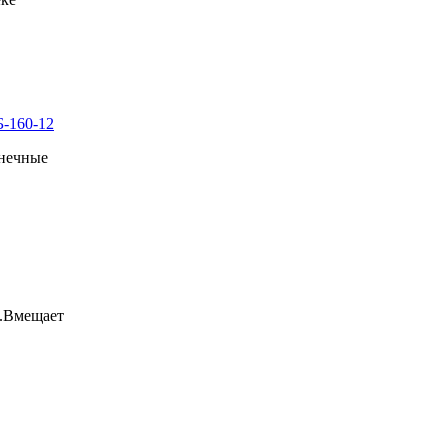
Б-160-12
лнечные
м.Вмещает