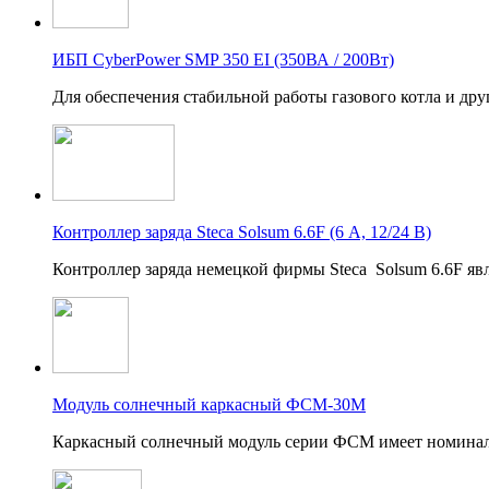
ИБП CyberPower SMP 350 EI (350ВА / 200Вт)
Для обеспечения стабильной работы газового котла и дру
Контроллер заряда Steca Solsum 6.6F (6 А, 12/24 В)
Контроллер заряда немецкой фирмы Steca Solsum 6.6F яв
Модуль солнечный каркасный ФСМ-30М
Каркасный солнечный модуль серии ФСМ имеет номина