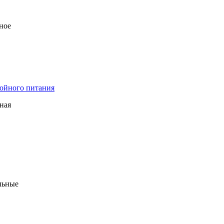
ное
ойного питания
ная
льные