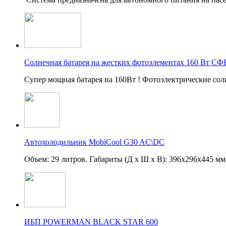
Солнечная батарея на жестких фотоэлементах 160 Вт СФ
Супер мощная батарея на 160Вт ! Фотоэлектрические со
Автохолодильник MobiCool G30 AC\DC
Объем: 29 литров. Габариты (Д x Ш x В): 396х296х445 м
ИБП POWERMAN BLACK STAR 600