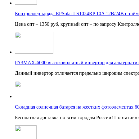
Контроллер заряда EPSolar LS1024RP 10A 12В/24В с тай
Цена опт – 1350 руб, крупный опт – по запросу Контролл
РАЗМАХ-6000 высоковольтный инвертор для альтернати
Данный инвертор отличается предельно широким спектр
Складная солнечная батарея на жестких фотоэлементах 
Бесплатная доставка по всем городам России! Портативн