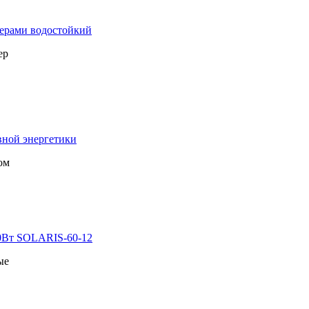
мерами водостойкий
ер
вной энергетики
ом
60Вт SOLARIS-60-12
ые