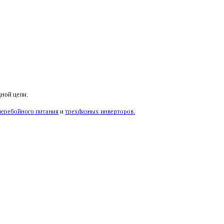
дной цепи.
перебойного питания
и
трехфазных инверторов.